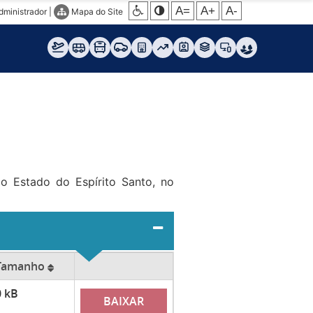
A=
A+
A-
dministrador
|
Mapa do Site
ao Estado do Espírito Santo, no
Tamanho
0 kB
BAIXAR