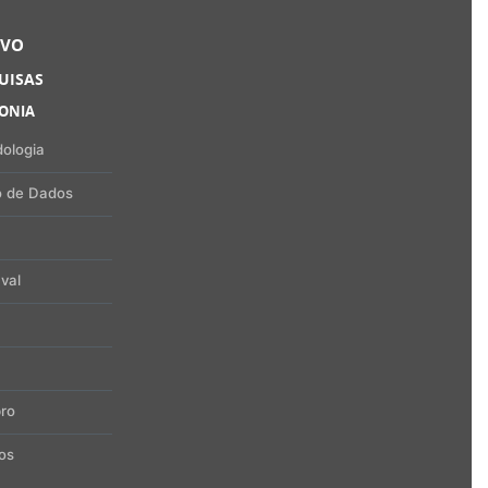
RVO
UISAS
FONIA
ologia
 de Dados
val
ro
os