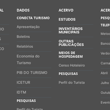
AL
DADOS
ACERVO
ACE
CONECTA TURISMO
PESQ
ESTUDOS
TELE
Apresentação
INVENTÁRIOS
IO
MUNICIPAIS
Metod
Boletins
S
OUTRAS
Banco
PUBLICAÇÕES
Relatórios
CO
MEIOS DE
Verão
Economia do
HOSPEDAGEM
Turismo
Carna
Censo Hoteleiro
PIB DO TURISMO
Abril
PESQUISAS
ICETUR
Perfil do Turista
Julho
IDTM
Outub
PESQUISAS
Event
Perfil do Turista