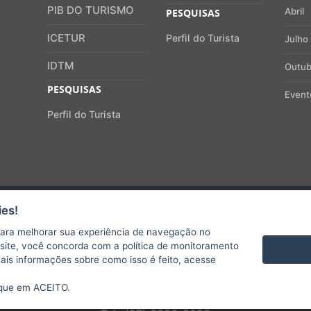
PIB DO TURISMO
Abril
PESQUISAS
ICETUR
Perfil do Turista
Julho
IDTM
Outub
PESQUISAS
Event
Perfil do Turista
es!
OBSERVATÓRIO DO TURISMO
Secretaria de Estado do Turismo
ara melhorar sua experiência de navegação no
Governo do Estado do Espírito Santo
te site, você concorda com a política de monitoramento
mais informações sobre como isso é feito, acesse
Av. Marechal Mascarenhas de Moraes, nº 705
Forte São João - Centro, Vitória - ES
ique em ACEITO.
CEP 29.017-010