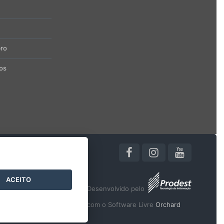
ro
os
ACEITO
Desenvolvido pelo
2016
- 2026
/
com o Software Livre
Orchard