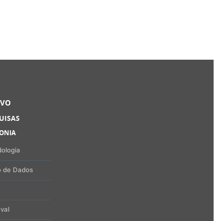
RVO
UISAS
FONIA
ologia
 de Dados
val