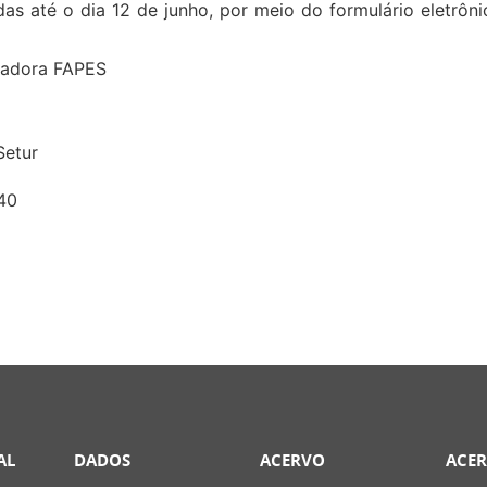
das até o dia 12 de junho, por meio do formulário eletrôni
sadora FAPES
Setur
40
AL
DADOS
ACERVO
ACE