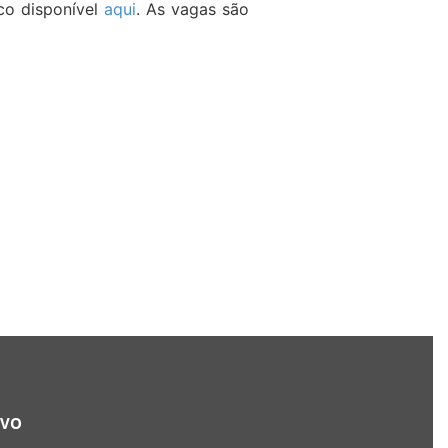
co disponível
aqui
. As vagas são
RVO