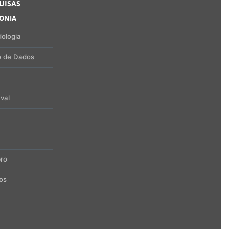
UISAS
FONIA
ologia
 de Dados
val
ro
os