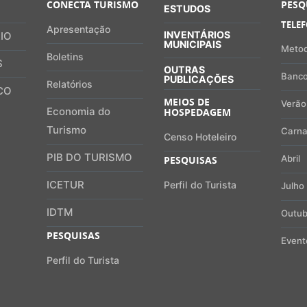
CONECTA TURISMO
PESQ
ESTUDOS
TELE
Apresentação
INVENTÁRIOS
IO
MUNICIPAIS
Metod
Boletins
S
OUTRAS
Banco
PUBLICAÇÕES
Relatórios
CO
MEIOS DE
Verão
Economia do
HOSPEDAGEM
Turismo
Carna
Censo Hoteleiro
PIB DO TURISMO
Abril
PESQUISAS
ICETUR
Perfil do Turista
Julho
IDTM
Outub
PESQUISAS
Event
Perfil do Turista